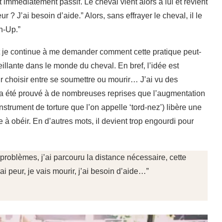
t immédiatement passif. Le cheval vient alors à lui et revient
? J’ai besoin d’aide.” Alors, sans effrayer le cheval, il le
in-Up.”
 et je continue à me demander comment cette pratique peut-
llante dans le monde du cheval. En bref, l’idée est
voir choisir entre se soumettre ou mourir… J’ai vu des
 a été prouvé à de nombreuses reprises que l’augmentation
nstrument de torture que l’on appelle ‘tord-nez’) libère une
à obéir. En d’autres mots, il devient trop engourdi pour
problèmes, j’ai parcouru la distance nécessaire, cette
i peur, je vais mourir, j’ai besoin d’aide…”