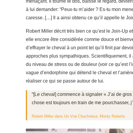
menaçant. Il tourne le dos, baisse le regard, devien
à lui demander: “Peux-tu m’aider ? Es-tu mon meneur 
caresse. […] Il a ainsi obtenu ce qu’il appelle le Jo
Robert Miller décrit très bien ce qu’est le Join-Up
elle encore être considérée comme douce et bienvei
d’effrayer le cheval à un point tel qu’il finit par de
approches plus sympathiques. Scientifiquement, il
du niveau de stress ou de douleur (voir ce qu’est l’i
vague d’endorphine qui détend le cheval et l’amène 
réaliser ce qui se passe autour de lui.
“[Le cheval] commence à signaler « J’ai de gros 
chose est toujours en train de me pourchasser, j’a
Robert Miller dans Un Vrai Chuchoteur, Monty Roberts